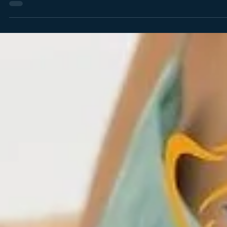
Diş Hekimi Nihat TANER
28 Nis
Zonklayan Diş Ağrısına Ne İyi Gelir?
Nedenleri ve Acil Çözümler
Gece uykudan uyandıran, kalp atışı gibi hissedilen zonklayan di
ağrısı neden olur? Diş ağrısı için evde uygulanabilecek acil
yöntemler, çürük dişlerin neden zonkladığı ve bu sancıdan
kurtulmanın en etkili yollarını sizler için bir araya getirdik. Kısa
süreli rahatlamadan kalıcı tedaviye kadar tüm süreçleri bu
rehberde bulabilirsiniz.