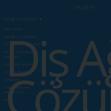
EN
DE
TR
Diş Ağrısı Çözümleri
Diş A
Tüm Yazılar
Diş Ağrısı Çözümleri
Diş İmplant Tedavileri
Diş Eti Hastalıkları ve
Tedavileri
Diş Protez Tedavileri
Çözü
Cerrahi İşlemler
Ortodonti
Dolgu Tedavileri
(Konservatif)
Genel