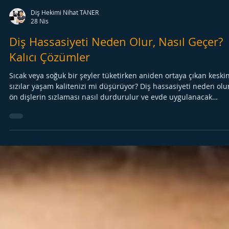
Diş Hekimi Nihat TANER
28 Nis
Diş Hassasiyeti Neden Olur, Nasıl Geçer?
Kalıcı Çözümler
Sıcak veya soğuk bir şeyler tüketirken aniden ortaya çıkan keski
sızılar yaşam kalitenizi mi düşürüyor? Diş hassasiyeti neden olur
ön dişlerin sızlaması nasıl durdurulur ve evde uygulanacak
yöntemler nelerdir? Stresten kaynaklanan diş sızlamalarından
profesyonel tedavi yöntemlerine kadar diş hassasiyeti hakkında
merak edilen tüm soruları ve kalıcı çözüm yollarını bu rehberde
bir araya getirdik.