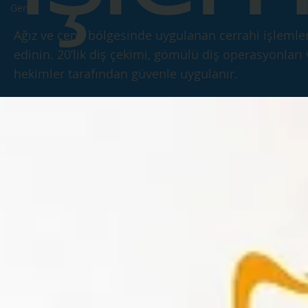
Genel
Ağız ve çene bölgesinde uygulanan cerrahi işlemler
edinin. 20’lik diş çekimi, gömülü diş operasyonları
hekimler tarafından güvenle uygulanır.