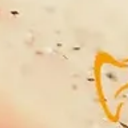
Diş Hekimi Nihat TANER
25 Ara 2025
Damakta Diş Çıkması
Damakta diş çıkması, dişin normal konumu yerine damak
bölgesinde sürmesiyle ortaya çıkan bir durumdur. Nedenleri,
belirtileri ve tedavi seçenekleri hakkında detaylı bilgileri bu yaz
bulabilirsiniz.