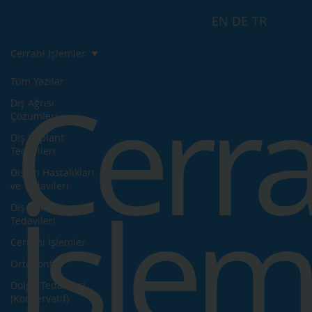
EN
DE
TR
Cerrahi İşlemler
Cerra
Tüm Yazılar
Diş Ağrısı
Çözümleri
Diş İmplant
Tedavileri
Diş Eti Hastalıkları
ve Tedavileri
İşlem
Diş Protez
Tedavileri
Cerrahi İşlemler
Ortodonti
Dolgu Tedavileri
(Konservatif)