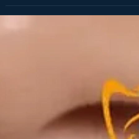
Diş Hekimi Nihat TANER
22 Oca
Çene Eklemi Tedavisi: Splint Nedir?
Çene eklemi tedavisinde kullanılan splint, çene eklemindeki
baskıyı hafifletir, ağrıları azaltır ve diş sağlığını korur. Diş splinti
türleri, kullanımı, avantajları ve dezavantajları hakkında bilgi
edinin. Çene eklemi rahatsızlıkları ve tedavi süreci hakkında me
edilen her şey burada!