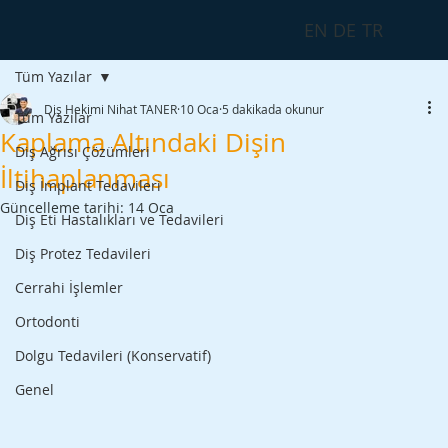
EN
DE
TR
Tüm Yazılar
Diş Hekimi Nihat TANER
10 Oca
5 dakikada okunur
Tüm Yazılar
Kaplama Altındaki Dişin
Diş Ağrısı Çözümleri
İltihaplanması
Diş İmplant Tedavileri
Güncelleme tarihi:
14 Oca
Diş Eti Hastalıkları ve Tedavileri
Diş Protez Tedavileri
Cerrahi İşlemler
Ortodonti
Dolgu Tedavileri (Konservatif)
Genel