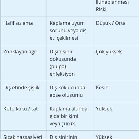
İltihaplanması 
Riski
Hafif sızlama
Kaplama uyum 
Düşük / Orta
sorunu veya diş 
eti çekilmesi
Zonklayan ağrı
Dişin sinir 
Çok yüksek
dokusunda 
(pulpa) 
enfeksiyon
Diş etinde şişlik
Diş kök ucunda 
Kesin
apse oluşumu
Kötü koku / tat
Kaplama altında 
Yüksek
gıda birikimi 
veya çürük
Sıcak hassasiyeti
Diş sinirinin 
Yüksek