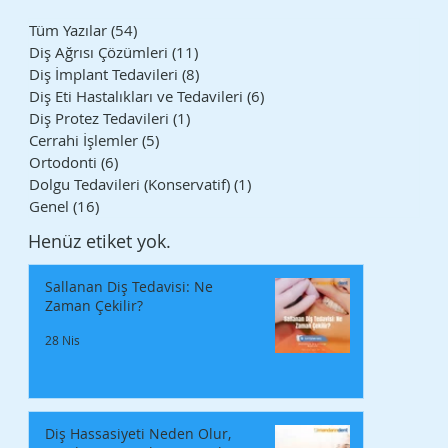
Tüm Yazılar
(54)
54 yazı
Diş Ağrısı Çözümleri
(11)
11 yazı
Diş İmplant Tedavileri
(8)
8 yazı
Diş Eti Hastalıkları ve Tedavileri
(6)
6 yazı
Diş Protez Tedavileri
(1)
1 yazı
Cerrahi İşlemler
(5)
5 yazı
Ortodonti
(6)
6 yazı
Dolgu Tedavileri (Konservatif)
(1)
1 yazı
Genel
(16)
16 yazı
Henüz etiket yok.
Sallanan Diş Tedavisi: Ne
Zaman Çekilir?
28 Nis
Diş Hassasiyeti Neden Olur,