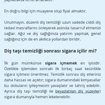
En doğru bilgi için muayene olup fiyat almaktır. 
Unutmayın, düzenli diş temizliği uzun vadede ciddi diş 
tedavi masraflarını önleyerek aslında tasarruf etmenizi 
sağlar. Ağız ve diş sağlığınıza yatırım yapmak, genel 
sağlığınız için de en akıllıca yollardan biridir.
Diş taşı temizliği sonrası sigara içilir mi?
İlk gün mümkünse 
sigara içmemek
 en iyisidir. 
Özellikle işlemden sonraki ilk birkaç saat kesinlikle 
sigara içilmesi önerilmez. Temizlik sonrası diş etleriniz 
daha hassas ve açıktır; sigara dumanındaki kimyasallar 
bu dokuların iyileşmesini yavaşlatır ve tahriş edebilir. 
Ayrıca diş taşı temizliği ile 
beyazlatılan diş yüzeyler
i 
sigara dumanıyla hemen lekelenebilir. 