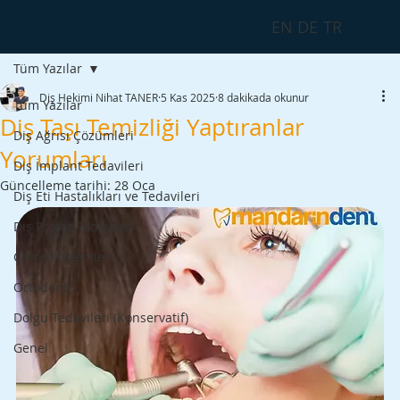
EN
DE
TR
Tüm Yazılar
Diş Hekimi Nihat TANER
5 Kas 2025
8 dakikada okunur
Tüm Yazılar
Diş Taşı Temizliği Yaptıranlar
Diş Ağrısı Çözümleri
Yorumları
Diş İmplant Tedavileri
Güncelleme tarihi:
28 Oca
Diş Eti Hastalıkları ve Tedavileri
Diş Protez Tedavileri
Cerrahi İşlemler
Ortodonti
Dolgu Tedavileri (Konservatif)
Genel