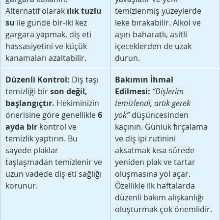
Alternatif olarak 
ılık tuzlu 
temizlenmiş yüzeylerde 
su
 ile günde bir-iki kez 
leke bırakabilir. Alkol ve 
gargara yapmak, diş eti 
aşırı baharatlı, asitli 
hassasiyetini ve küçük 
içeceklerden de uzak 
kanamaları azaltabilir.
durun.
Düzenli Kontrol:
 Diş taşı 
Bakımın İhmal 
temizliği bir 
son değil, 
Edilmesi:
“Dişlerim 
başlangıçtır.
 Hekiminizin 
temizlendi, artık gerek 
önerisine göre genellikle 
6 
yok”
 düşüncesinden 
ayda bir
 kontrol ve 
kaçının. Günlük fırçalama 
temizlik yaptırın. Bu 
ve diş ipi rutinini 
sayede plaklar 
aksatmak kısa sürede 
taşlaşmadan temizlenir ve 
yeniden plak ve tartar 
uzun vadede diş eti sağlığı 
oluşmasına yol açar. 
korunur.
Özellikle ilk haftalarda 
düzenli bakım alışkanlığı 
oluşturmak çok önemlidir.