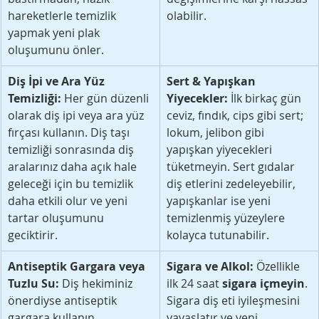
hareketlerle temizlik 
olabilir.
yapmak yeni plak 
oluşumunu önler.
Diş İpi ve Ara Yüz 
Sert & Yapışkan 
Temizliği:
 Her gün düzenli 
Yiyecekler:
 İlk birkaç gün 
olarak diş ipi veya ara yüz 
ceviz, fındık, cips gibi sert; 
fırçası kullanın. Diş taşı 
lokum, jelibon gibi 
temizliği sonrasında diş 
yapışkan yiyecekleri 
aralarınız daha açık hale 
tüketmeyin. Sert gıdalar 
geleceği için bu temizlik 
diş etlerini zedeleyebilir, 
daha etkili olur ve yeni 
yapışkanlar ise yeni 
tartar oluşumunu 
temizlenmiş yüzeylere 
geciktirir.
kolayca tutunabilir.
Antiseptik Gargara veya 
Sigara ve Alkol:
 Özellikle 
Tuzlu Su:
 Diş hekiminiz 
ilk 24 saat 
sigara içmeyin
. 
önerdiyse antiseptik 
Sigara diş eti iyileşmesini 
gargara kullanın. 
yavaşlatır ve yeni 