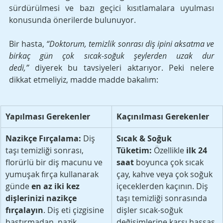
sürdürülmesi ve bazı geçici kısıtlamalara uyulması 
konusunda önerilerde bulunuyor.
Bir hasta, 
“Doktorum, temizlik sonrası diş ipini aksatma ve 
birkaç gün çok sıcak-soğuk şeylerden uzak dur 
dedi,”
 diyerek bu tavsiyeleri aktarıyor. Peki nelere 
dikkat etmeliyiz, madde madde bakalım:
Yapılması Gerekenler
Kaçınılması Gerekenler
Nazikçe Fırçalama:
 Diş 
Sıcak & Soğuk 
taşı temizliği sonrası, 
Tüketim:
 Özellikle 
ilk 24 
florürlü bir diş macunu ve 
saat
 boyunca çok sıcak 
yumuşak fırça kullanarak 
çay, kahve veya çok soğuk 
günde 
en az iki kez 
içeceklerden kaçının. Diş 
dişlerinizi nazikçe 
taşı temizliği sonrasında 
fırçalayın
. Diş eti çizgisine 
dişler sıcak-soğuk 
bastırmadan, nazik 
değişimlerine karşı hassas 